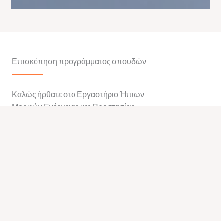
Επισκόπηση προγράμματος σπουδών
Καλώς ήρθατε στο Εργαστήριο Ήπιων
Μορφών Ενέργειας και Προστασίας
Περιβάλλοντος, όπου η επιστημονική γνώση
και η εφαρμοσμένη μάθηση συνδυάζονται για
την εκπαίδευση των επιστημόνων του αύριο.
Με σύγχρονο εξοπλισμό και εξειδικευμένα
συστήματα, το εργαστήριο προσφέρει ένα
ολοκληρωμένο περιβάλλον μελέτης και
πειραματισμού σε τεχνολογίες καθαρής
ενέργειας. Οι φοιτητές έχουν τη δυνατότητα
να εφαρμόσουν θεωρητικές έννοιες σε