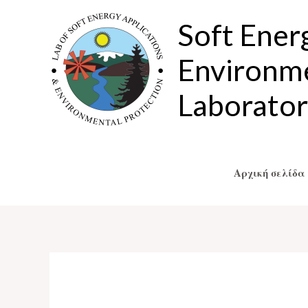
Μετάβαση
Soft Ener
στο
περιεχόμενο
Environme
Laborato
Αρχική σελίδα