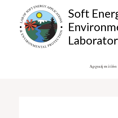
Μετάβαση
Soft Ener
στο
περιεχόμενο
Environme
Laborato
Αρχική σελίδα