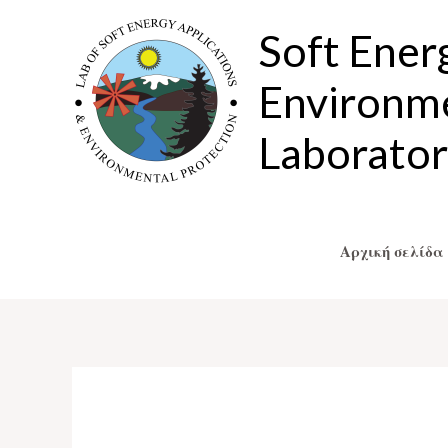
Μετάβαση
Soft Ener
στο
περιεχόμενο
Environme
Laborato
Αρχική σελίδα