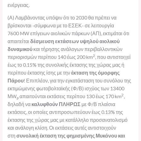
ενέργειας.
(Α) Λαμβάνοντας υπόψιν ότι το 2030 θα πρέπει να
βρίσκονται -σύμφωνα με το ΕΣΕΚ- σε λειτουργία
7600 MW επίγειων αιολικών πάρκων (ΑΠ), εκτιμάται ότι
απαιτείται
δέσμευση εκτάσεων υψηλού αιολικού
δυναμικού
και τήρησης ανάλογων περιβαλλοντικών
2
περιορισμών περίπου 140 έως 200 km
, που αντιστοιχεί
έως το 0.15% της συνολικής έκτασης της χώρας μας ή
περίπου έκτασης ίσης με την
έκταση της όμορφης
Πάρου
! Επιπλέον, για την εγκατάσταση του συνόλου της
εκτιμώμενης φωτοβολταϊκής (Φ/Β) ισχύος των 13400
2
ΜW
απαιτούνται εκτάσεις περίπου 130 έως 170 km
,
p
δηλαδή να
καλυφθούν ΠΛΗΡΩΣ
με Φ/Β πλαίσια
εκτάσεις, οι οποίες αντιπροσωπεύουν έως 0.13% της
έκτασης της χώρας μας με κατάλληλο προσανατολισμό
και ανάλογη κλίση. Οι εκτάσεις αυτές αντιστοιχούν
στη
συνολική έκταση της φημισμένης Μυκόνου και