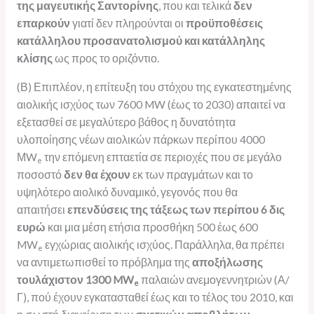
της μαγευτικής Σαντορίνης
, που και τελικά
δεν
επαρκούν
γιατί δεν πληρούνται οι
προϋποθέσεις
κατάλληλου προσανατολισμού και κατάλληλης
κλίσης
ως προς το οριζόντιο.
(Β) Επιπλέον, η επίτευξη του στόχου της εγκατεστημένης
αιολικής ισχύος των 7600 MW (έως το 2030) απαιτεί να
εξετασθεί σε μεγαλύτερο βάθος η δυνατότητα
υλοποίησης νέων αιολικών πάρκων περίπου 4000
ΜW
την επόμενη επταετία σε περιοχές που σε μεγάλο
e
ποσοστό
δεν θα έχουν
εκ των πραγμάτων και το
υψηλότερο αιολικό δυναμικό, γεγονός που θα
απαιτήσει
επενδύσεις της τάξεως των περίπου 6 δις
ευρώ
και μια μέση ετήσια προσθήκη 500 έως 600
MW
εγχώριας αιολικής ισχύος. Παράλληλα, θα πρέπει
e
να αντιμετωπισθεί το πρόβλημα της
αποξήλωσης
τουλάχιστον 1300 MW
παλαιών ανεμογεννητριών (Α/
e
Γ), πού έχουν εγκατασταθεί έως και το τέλος του 2010, και