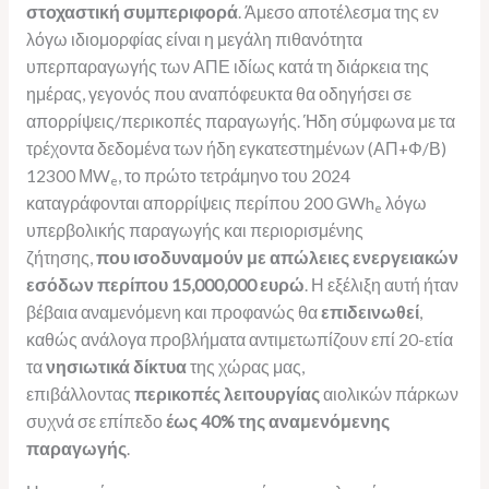
στοχαστική συμπεριφορά
. Άμεσο αποτέλεσμα της εν
λόγω ιδιομορφίας είναι η μεγάλη πιθανότητα
υπερπαραγωγής των ΑΠΕ ιδίως κατά τη διάρκεια της
ημέρας, γεγονός που αναπόφευκτα θα οδηγήσει σε
απορρίψεις/περικοπές παραγωγής. Ήδη σύμφωνα με τα
τρέχοντα δεδομένα των ήδη εγκατεστημένων (ΑΠ+Φ/Β)
12300 ΜW
, το πρώτο τετράμηνο του 2024
e
καταγράφονται απορρίψεις περίπου 200 GWh
λόγω
e
υπερβολικής παραγωγής και περιορισμένης
ζήτησης,
που ισοδυναμούν με απώλειες ενεργειακών
εσόδων περίπου 15,000,000 ευρώ
. Η εξέλιξη αυτή ήταν
βέβαια αναμενόμενη και προφανώς θα
επιδεινωθεί
,
καθώς ανάλογα προβλήματα αντιμετωπίζουν επί 20-ετία
τα
νησιωτικά δίκτυα
της χώρας μας,
επιβάλλοντας
περικοπές λειτουργίας
αιολικών πάρκων
συχνά σε επίπεδο
έως 40% της αναμενόμενης
παραγωγής
.