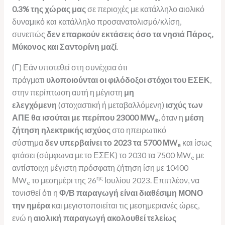
0.3% της χώρας μας
σε περιοχές με κατάλληλο αιολικό
δυναμικό και κατάλληλο προσανατολισμό/κλίση,
συνεπώς
δεν επαρκούν εκτάσεις όσο τα νησιά Πάρος,
Μύκονος και Σαντορίνη μαζί
.
(Γ) Εάν υποτεθεί στη συνέχεια ότι
πράγματι
υλοποιούνται οι φιλόδοξοι στόχοι του ΕΣΕΚ
,
στην περίπτωση αυτή η μέγιστη
μη
ελεγχόμενη
(στοχαστική ή μεταβαλλόμενη)
ισχύς των
ΑΠΕ θα ισούται με περίπου 23000 Μ
W
, όταν η
μέση
e
ζήτηση ηλεκτρικής ισχύος
στο ηπειρωτικό
σύστημα
δεν υπερβαίνει το 2023 τα 5700 Μ
W
και ίσως
e
φτάσει (σύμφωνα με το ΕΣΕΚ) το 2030 τα 7500 ΜW
με
e
αντίστοιχη μέγιστη πρόσφατη ζήτηση ίση με 10400
ης
ΜW
το μεσημέρι της 26
Ιουλίου 2023. Επιπλέον, να
e
τονισθεί ότι η
Φ/Β παραγωγή είναι διαθέσιμη ΜΟΝΟ
την ημέρα
και μεγιστοποιείται τις μεσημεριανές ώρες,
ενώ η
αιολική παραγωγή ακολουθεί τελείως