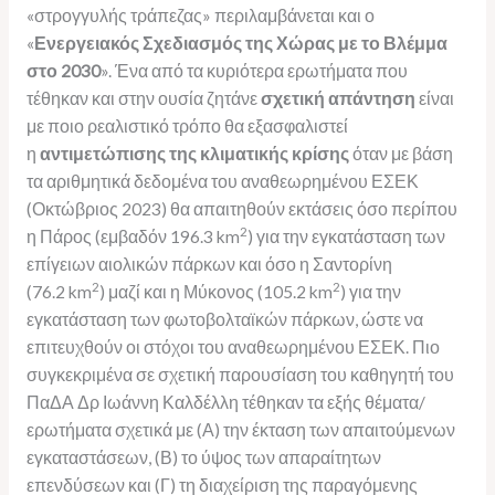
«στρογγυλής τράπεζας» περιλαμβάνεται και ο
«
Ενεργειακός Σχεδιασμός της Χώρας με το Βλέμμα
στο 2030
». Ένα από τα κυριότερα ερωτήματα που
τέθηκαν και στην ουσία ζητάνε
σχετική απάντηση
είναι
με ποιο ρεαλιστικό τρόπο θα εξασφαλιστεί
η
αντιμετώπισης της κλιματικής κρίσης
όταν με βάση
τα αριθμητικά δεδομένα του αναθεωρημένου ΕΣΕΚ
(Οκτώβριος 2023) θα απαιτηθούν εκτάσεις όσο περίπου
2
η Πάρος (εμβαδόν 196.3 km
) για την εγκατάσταση των
επίγειων αιολικών πάρκων και όσο η Σαντορίνη
2
2
(76.2 km
) μαζί και η Μύκονος (105.2 km
) για την
εγκατάσταση των φωτοβολταϊκών πάρκων, ώστε να
επιτευχθούν οι στόχοι του αναθεωρημένου ΕΣΕΚ. Πιο
συγκεκριμένα σε σχετική παρουσίαση του καθηγητή του
ΠαΔΑ Δρ Ιωάννη Καλδέλλη τέθηκαν τα εξής θέματα/
ερωτήματα σχετικά με (Α) την έκταση των απαιτούμενων
εγκαταστάσεων, (Β) το ύψος των απαραίτητων
επενδύσεων και (Γ) τη διαχείριση της παραγόμενης