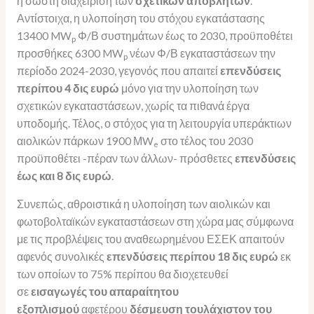
η σωστή διαχείριση των
σχετικών αποβλήτων
.
Αντίστοιχα, η υλοποίηση του στόχου εγκατάστασης
13400 MW
Φ/Β συστημάτων έως το 2030, προϋποθέτει
p
προσθήκες 6300 MW
νέων Φ/Β εγκαταστάσεων την
p
περίοδο 2024-2030, γεγονός που απαιτεί
επενδύσεις
περίπου 4 δις ευρώ
μόνο για την υλοποίηση των
σχετικών εγκαταστάσεων, χωρίς τα πιθανά έργα
υποδομής. Τέλος, ο στόχος για τη λειτουργία υπεράκτιων
αιολικών πάρκων 1900 ΜW
στο τέλος του 2030
e
προϋποθέτει -πέραν των άλλων- πρόσθετες
επενδύσεις
έως και 8 δις ευρώ
.
Συνεπώς, αθροιστικά η υλοποίηση των αιολικών και
φωτοβολταϊκών εγκαταστάσεων στη χώρα μας σύμφωνα
με τις προβλέψεις του αναθεωρημένου ΕΣΕΚ απαιτούν
αφενός συνολικές
επενδύσεις περίπου 18 δις ευρώ
εκ
των οποίων το 75% περίπου θα διοχετευθεί
σε
εισαγωγές του απαραίτητου
εξοπλισμού
αφετέρου
δέσμευση τουλάχιστον του