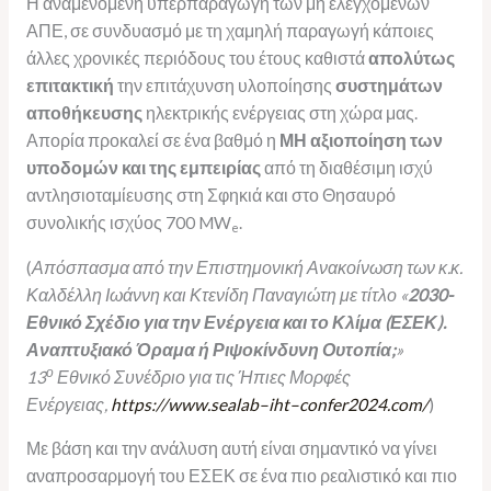
Η αναμενόμενη υπερπαραγωγή των μη ελεγχόμενων
ΑΠΕ, σε συνδυασμό με τη χαμηλή παραγωγή κάποιες
άλλες χρονικές περιόδους του έτους καθιστά
απολύτως
επιτακτική
την επιτάχυνση υλοποίησης
συστημάτων
αποθήκευσης
ηλεκτρικής ενέργειας στη χώρα μας.
Απορία προκαλεί σε ένα βαθμό η
ΜΗ αξιοποίηση των
υποδομών και της εμπειρίας
από τη διαθέσιμη ισχύ
αντλησιοταμίευσης στη Σφηκιά και στο Θησαυρό
συνολικής ισχύος 700 MW
.
e
(
Απόσπασμα από την Επιστημονική Ανακοίνωση των κ.κ.
Καλδέλλη Ιωάννη και Κτενίδη Παναγιώτη με τίτλο «
2030-
Εθνικό Σχέδιο για την Ενέργεια και το Κλίμα (ΕΣΕΚ).
Αναπτυξιακό Όραμα ή Ριψοκίνδυνη Ουτοπία;
»
ο
13
Εθνικό Συνέδριο για τις Ήπιες Μορφές
Ενέργειας,
https
://
www
.
sealab
–
iht
–
confer
2024.
com
/
)
Με βάση και την ανάλυση αυτή είναι σημαντικό να γίνει
αναπροσαρμογή του ΕΣΕΚ σε ένα πιο ρεαλιστικό και πιο