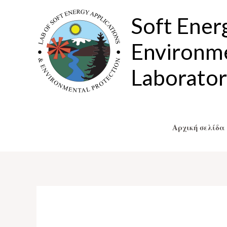
Μετάβαση
Soft Ener
στο
περιεχόμενο
Environme
Laborato
Αρχική σελίδα